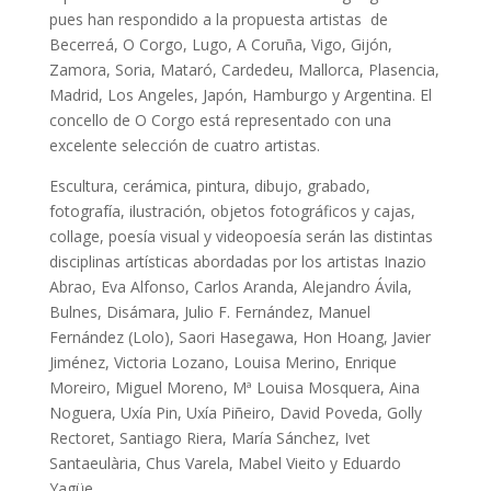
pues han respondido a la propuesta artistas de
Becerreá, O Corgo, Lugo, A Coruña, Vigo, Gijón,
Zamora, Soria, Mataró, Cardedeu, Mallorca, Plasencia,
Madrid, Los Angeles, Japón, Hamburgo y Argentina. El
concello de O Corgo está representado con una
excelente selección de cuatro artistas.
Escultura, cerámica, pintura, dibujo, grabado,
fotografía, ilustración, objetos fotográficos y cajas,
collage, poesía visual y videopoesía serán las distintas
disciplinas artísticas abordadas por los artistas Inazio
Abrao, Eva Alfonso, Carlos Aranda, Alejandro Ávila,
Bulnes, Disámara, Julio F. Fernández, Manuel
Fernández (Lolo), Saori Hasegawa, Hon Hoang, Javier
Jiménez, Victoria Lozano, Louisa Merino, Enrique
Moreiro, Miguel Moreno, Mª Louisa Mosquera, Aina
Noguera, Uxía Pin, Uxía Piñeiro, David Poveda, Golly
Rectoret, Santiago Riera, María Sánchez, Ivet
Santaeulària, Chus Varela, Mabel Vieito y Eduardo
Yagüe.