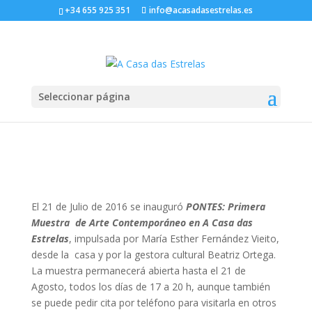
+34 655 925 351
info@acasadasestrelas.es
PONTES: Arte
Contemporáneo
Seleccionar página
por
A Casa das Estrelas
|
Ago 3, 2016
|
Artes
,
Escapadas
|
0 Comentarios
El 21 de Julio de 2016 se inauguró
PONTES:
Primera
Muestra de Arte Contemporáneo en A Casa das
Estrelas
, impulsada por María Esther Fernández Vieito,
desde la casa y por la gestora cultural Beatriz Ortega.
La muestra permanecerá abierta hasta el 21 de
Agosto, todos los días de 17 a 20 h, aunque también
se puede pedir cita por teléfono para visitarla en otros